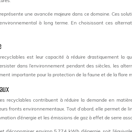
tures.
représente une avancée majeure dans ce domaine. Ces solut
environnemental à long terme. En choisissant ces alternat
e
recyclables est leur capacité à réduire drastiquement la qu
ersister dans l’environnement pendant des siècles, les alte
ment importante pour la protection de la faune et de la flore m
iaux
lages recyclables contribuent à réduire la demande en matièr
urs fronts environnementaux. Tout d’abord, elle permet de limi
mation d’énergie et les émissions de gaz à effet de serre ass
met d’économiser environ 5,774 kWh d’énergie, soit l’équiv