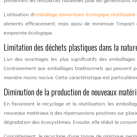
préservant les ressources naturelles pour les générations fu
L’utilisation d’
emballage alimentaire écologique réutilisable
aliments efficacement, mais aussi de minimiser l’impact 
empreinte écologique.
Limitation des déchets plastiques dans la natur
L’un des avantages les plus significatifs des emballages 
Contrairement aux emballages traditionnels qui peuvent p
manière moins nocive. Cette caractéristique est particulière
Diminution de la production de nouveaux matér
En favorisant le recyclage et la réutilisation, les embal
nouveaux matériaux a des répercussions positives sur plusie
dégradation des écosystèmes. Ensuite, elle réduit la consom
Concrètement, le recyclage d’une tonne de plastique per